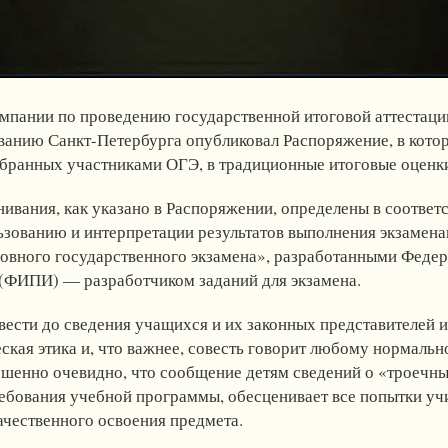
мпании по проведению государственной итоговой аттестаци
ованию Санкт-Петербурга опубликовал Распоряжение, в кот
абранных участниками ОГЭ, в традиционные итоговые оценки
ивания, как указано в Распоряжении, определены в соответс
зованию и интерпретации результатов выполнения экзамена
новного государственного экзамена», разработанными Феде
(ФИПИ) — разработчиком заданий для экзамена.
ести до сведения учащихся и их законных представителей и,
еская этика и, что важнее, совесть говорит любому нормаль
енно очевидно, что сообщение детям сведений о «троечных
ебования учебной программы, обесценивает все попытки учи
ачественного освоения предмета.