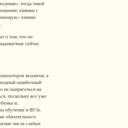
ходным», тогда такой
зованию химики с
«знающую» химию
»…
т о том, что он
 выдаваемые сейчас
анизаторов экзамена, а
т мощный ошибочный
о не напрягаться на
ся, поскольку все уже
бенка и,
за обучение в ВУЗе.
ие обязательного
ичение числа слабых