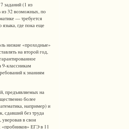
7 заданий (1 из
в из 32 возможных, по
рматике — требуется
 языка, где пока еще
оль низкие «проходные»
тавлять на второй год,
 гарантированное
а 9-классникам
требований к знаниям
ий, предъявляемых на
ущественно более
атематика, например) и
к, сдавший без труда
 уверовав в свои
х «пробников» ЕГЭ в 11