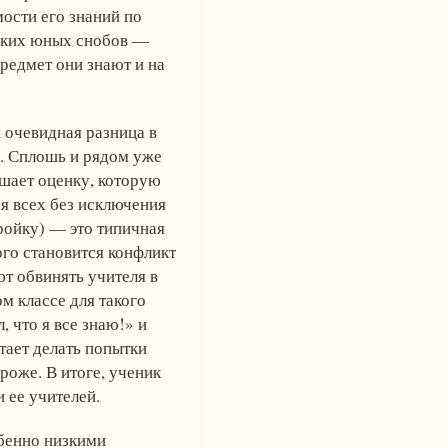
ости его знаний по
 таких юных снобов —
предмет они знают и на
 очевидная разница в
е. Сплошь и рядом уже
ышает оценку, которую
я всех без исключения
ройку) — это типичная
ого становится конфликт
т обвинять учителя в
м классе для такого
, что я все знаю!» и
тает делать попытки
роже. В итоге, ученик
 ее учителей.
обенно низкими