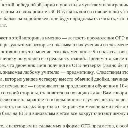
я в этой победной эйфории и упиваться чувством непогрешим
в этом и своих родителей. И тут хоть кол на голове теши у
ие баллы на «пробнике», они будут продолжать считать, что 
ят.
жет в этой истории, а именно — легкость преодоления ОГЭ и
и результатами, которые показывают их ученики на экзамен
постоянно звучит мнение, что экзамен после 9-го класса зав
ученику по уровню его реальных знаний. Причем это касаетс
ом, что двоечник Петя получил на ОГЭ четверку (ладно бы т
ия, знакомая любому учителю — предметнику. Следствием эт
а, которые увидев четверку вместо обычной двойки, начинаю
ое печальное — настаивают на продолжении обучения в 10-о
 со своей стороны, становится на позицию «я же Вам говорил
нфликтность нарастает и в большинстве случаев, школа перес
льтата, поскольку бороться с ветряными мельницами себе до
 балл на ЕГЭ и виноватым в этом все вокруг считают школу и
ее, к некоторым из сдаваемых в форме ОГЭ предметов, с ос