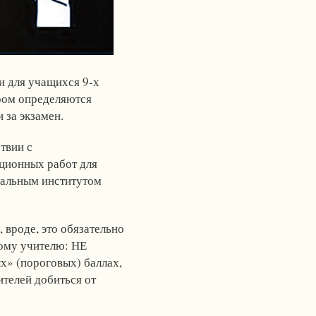
и для учащихся 9-х
ором определяются
 за экзамен.
твии с
ционных работ для
ральным институтом
 вроде, это обязательно
ному учителю: НЕ
» (пороговых) баллах,
телей добиться от