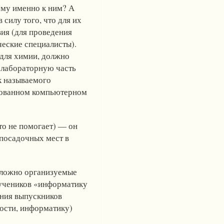
ему именно к ним? А
 силу того, что для их
ия (для проведения
ческие специалисты).
 для химии, должно
ь лабораторную часть
к называемого
удованном компьютерном
то не помогает) — он
 посадочных мест в
 сложно организуемые
 учеников «информатику
ения выпускников
ости, информатику)