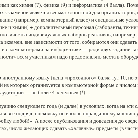
ми как химия (7), физика (9) и информатика (4 балла). Поч
их экзаменов является весьма хлопотной для организаторов, в
ание (например, компьютерный класс) и специальные услов
ике и химии) + дополнительный персонал (лаборанты, техни
и количества индивидуальных наборов реактивов, например,
а экзамен, вне зависимости от того, собираются они сдават
о и с компьютерами на информатике — ради двух заданий та
ности» всем участникам надо предоставлять места в обор
 иностранному языку (цена «проходного» балла тут 10, но э
ой из которых организуется в компьютерной форме с числом
аудитории — не более 4-х человек (!)…
уацию следующего года (и далее) в условиях, когда на эти
ься все подряд, поскольку по вполне оправданному мнению
тройку любой!». А после опубликования и доведения до свед
лах, число желающих сдавать «халявные» предметы (в частн