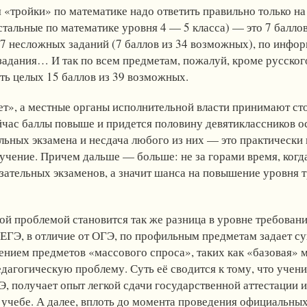
 «тройки» по математике надо ответить правильно только на 
тальные по математике уровня 4 — 5 класса) — это 7 балло
7 несложных заданий (7 баллов из 34 возможных), по инфо
адания… И так по всем предметам, пожалуй, кроме русского
ть целых 15 баллов из 39 возможных.
», а местные органы исполнительной власти принимают ст
час баллы повыше и придется половину девятиклассников ос
ельных экзамена и несдача любого из них — это практически
бучение. Причем дальше — больше: не за горами время, когд
зательных экзаменов, а значит шанса на повышение уровня 
ой проблемой становится так же разница в уровне требован
о ЕГЭ, в отличие от ОГЭ, по профильным предметам задает с
ением предметов «массового спроса», таких как «базовая» м
агогическую проблему. Суть её сводится к тому, что учени
 получает опыт легкой сдачи государственной аттестации и,
к учебе. А далее, вплоть до момента проведения официальны