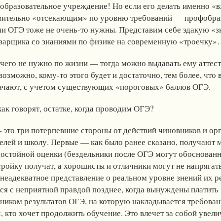
образовательное учреждение! Но если его делать именно «в
вительно «отсекающим» по уровню требований — профобра
и ОГЭ тоже не очень-то нужны. Представим себе эдакую 
сварщика со знаниями по физике на современную «троечку
его не нужно по жизни — тогда можно выдавать ему аттеста
озможно, кому-то этого будет и достаточно, тем более, что
начают, с учетом существующих «пороговых» баллов ОГЭ.
как говорят, остатке, когда проводим ОГЭ?
это три потерпевшие стороны от действий чиновников и орг
телей и школу. Первые — как было ранее сказано, получаю
достойной оценки (бездельники после ОГЭ могут обоснованн
тройку получат, а хорошисты и отличники могут не напрягать
неадекватное представление о реальном уровне знений их ре
ся с неприятной правдой позднее, когда вынуждены платить 
ником результатов ОГЭ, на которую накладывается требован
х, кто хочет продолжить обучение. Это влечет за собой увел