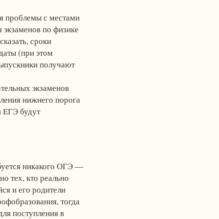
ся проблемы с местами
я экзаменов по физике
сказать, сроки
даты (при этом
 выпускники получают
ательных экзаменов
еления нижнего порога
и ЕГЭ будут
ебуется никакого ОГЭ —
но тех, кто реально
йся и его родители
рофобразования, тогда
для поступления в