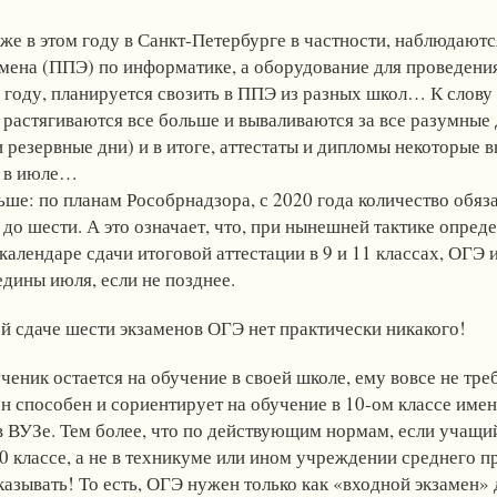
уже в этом году в Санкт-Петербурге в частности, наблюдают
амена (ППЭ) по информатике, а оборудование для проведени
 году, планируется свозить в ППЭ из разных школ… К слову 
 растягиваются все больше и вываливаются за все разумные 
 резервные дни) и в итоге, аттестаты и дипломы некоторые
, в июле…
ше: по планам Рособрнадзора, с 2020 года количество обяз
до шести. А это означает, что, при нынешней тактике опред
 календаре сдачи итоговой аттестации в 9 и 11 классах, ОГЭ 
едины июля, если не позднее.
ой сдаче шести экзаменов ОГЭ нет практически никакого!
ченик остается на обучение в своей школе, ему вовсе не тр
 он способен и сориентирует на обучение в 10-ом классе имен
в ВУЗе. Тем более, что по действующим нормам, если учащи
0 классе, а не в техникуме или ином учреждении среднего п
азывать! То есть, ОГЭ нужен только как «входной экзамен» 