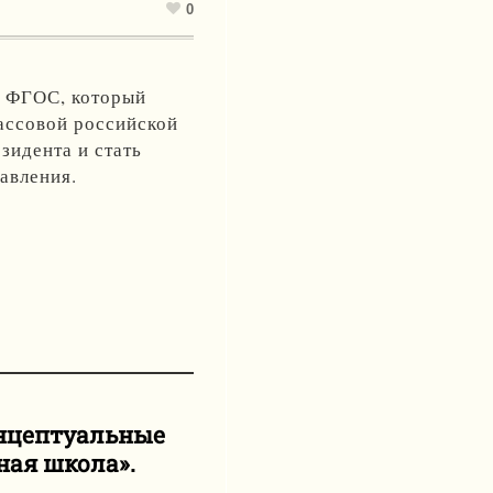
0
о ФГОС, который 
ссовой российской 
идента и стать 
авления.
нцептуальные
ная школа».