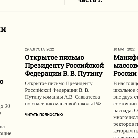
ии
29 АВГУСТА,
2022
10 МАЯ,
2022
Открытое письмо
Манифе
Президенту Российской
массов
Федерации В. В. Путину
России
о
Открытое письмо Президенту
В настоящ
Российской Федерации В. В.
школьное 
Путину команды А.В. Савватеева
вне двух с
по спасению массовой школы РФ.
состоянии
до 30
распада. О
з
ЧИТАТЬ ПОЛНОСТЬЮ
многочисл
ректоров п
 на
которым н
ающие
студенты, 