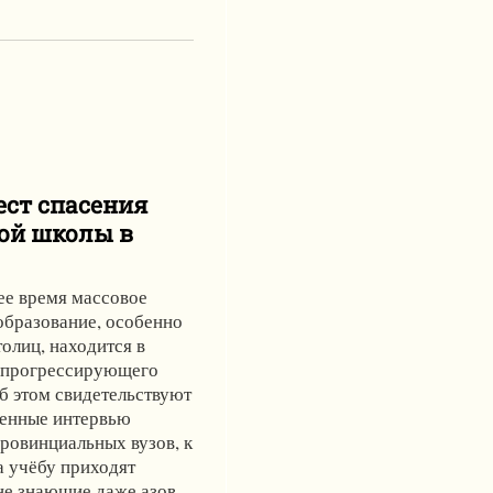
ст спасения
ой школы в
ее время массовое
образование, особенно
толиц, находится в
 прогрессирующего
б этом свидетельствуют
енные интервью
ровинциальных вузов, к
а учёбу приходят
не знающие даже азов.