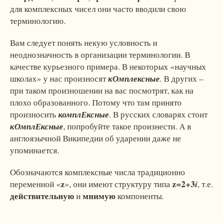
для комплексных чисел они часто вводили свою
терминологию.
Вам следует понять некую условность и
неоднозначность в организации терминологии. В
качестве курьезного примера. В некоторых «научных
школах» у нас произносят
кОмплексные
.
В других –
при таком произношении на вас посмотрят, как на
плохо образованного. Потому что там принято
произносить
комплЕксные
. В русских словарях стоит
кОмплЕксные
, попробуйте такое произнести. А в
англоязычной Википедии об ударении даже не
упоминается.
Обозначаются комплексные числа традиционно
z
z=2+3
переменной «
», они имеют структуру типа
i
, т.е.
действительную
мнимую
и
компоненты.