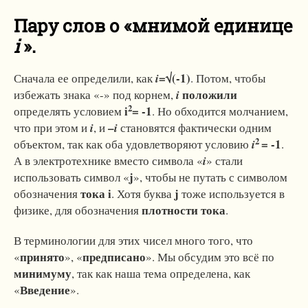
Пару слов о «
мнимой единице
i
».
=√(-1)
Сначала ее определили, как
i
. Потом, чтобы
положили
избежать знака «-» под корнем,
i
2
i
= -1
определять условием
. Но обходится молчанием,
–
что при этом и
i
, и
i
становятся фактически одним
2
= -1
объектом, так как оба удовлетворяют условию
i
.
А в электротехнике вместо символа «
i
» стали
j
использовать символ «
», чтобы не путать с символом
тока
i
j
обозначения
. Хотя буква
тоже используется в
плотности тока
физике, для обозначения
.
В терминологии для этих чисел много того, что
принято
предписано
«
», «
». Мы обсудим это всё по
минимуму
, так как наша тема определена, как
Введение
«
».