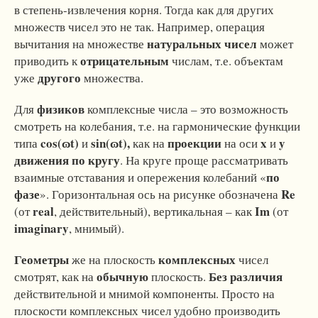
в степень-извлечения корня. Тогда как для других
множеств чисел это не так. Например, операция
натуральных
чисел
вычитания на множестве
может
отрицательным
приводить к
числам, т.е. объектам
другого
уже
множества.
физиков
Для
комплексные числа – это возможность
смотреть на колебания, т.е. на гармонические функции
cos(ɷt)
sin(ɷt),
проекции
x
y
типа
и
как на
на оси
и
движения по кругу
. На круге проще рассматривать
по
взаимные отставания и опережения колебаний «
фазе
Re
». Горизонтальная ось на рисунке обозначена
real
Im
(от
, действительный), вертикальная – как
(от
imaginary
, мнимый).
Геометры
комплексных
же на плоскость
чисел
обычную
Без различия
смотрят, как на
плоскость.
действительной и мнимой компоненты. Просто на
плоскости комплексных чисел удобно производить